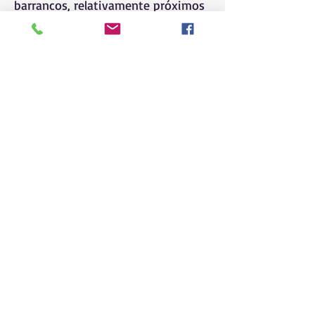
barrancos, relativamente próximos
ao solo.
Distribuição
Geográfica
Ocorre nos estados de Sergipe,
Alagoas, Pernambuco e Paraíba.
Mapa de distribuição da espécie