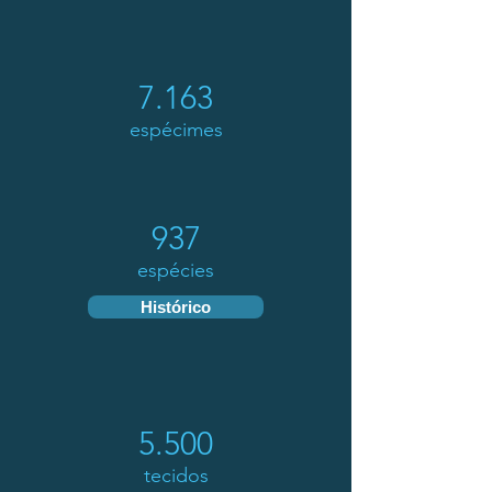
7.163
espécimes
937
espécies
Histórico
5.500
tecidos