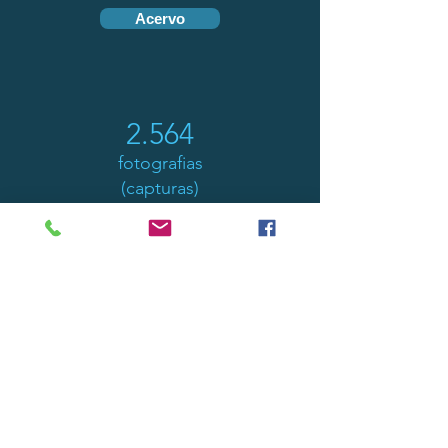
Acervo
2.56
4
fotografias
(
cap
turas)
711
gravações
Empréstimos