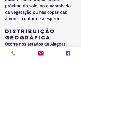
próximo do solo, no emaranhado
da vegetação ou nas copas das
árvores, conforme a espécie
Distribuição
Geográfica
Ocorre nos estados de Alagoas,
Pernambuco e Paraíba, no estrato
médio e subosque de florestas
submontanas e de terra baixa.