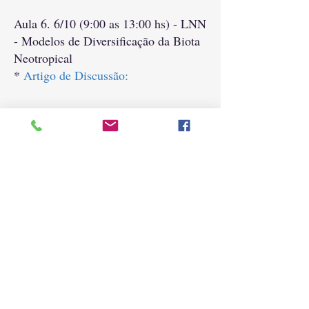
Aula 6. 6/10 (9:00 as 13:00 hs) - LNN
- Modelos de Diversificação da Biota
Neotropical
*
Artigo de Discussão:
Seminários I
- 9/10 (9 as 13 hs) - RT
& LNN
Grupo 1. Debate Evolução vs
Desenho inteligente
Grupo 2.
Seleção natural em ação
Grupo 3.
Fluxo gênico e modelos de
relacionamento espacial
Seminários II
- 13/10 (9 as 13 hs) -
RT & LNN
Grupo 4. Conceito e limites de