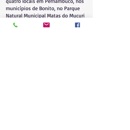
quatro locais em Pernambuco, nos
municípios de Bonito, no Parque
Natural Municipal Matas do Mucuri
Himalaya, Mata da Chuva e
Engenho 46 Brejão, em
Camaragibe e Abreu e Lima, na
Mata de Aldeia e em Barreiros, no
Engenho Cachoeira Linda.