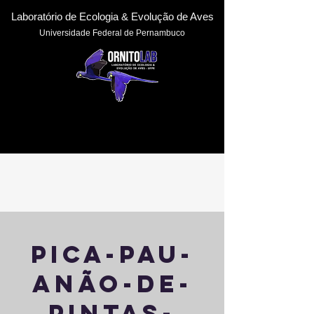
Laboratório de Ecologia & Evoluçã
o de Aves
Universidade Federal de Pernambuc
o
pica-pau-
anão-de-
pintas-