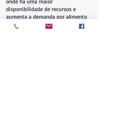
onde há uma maior
disponibilidade de recursos e
aumenta a demanda por alimento
com o nascimento dos filhotes.
Distribuição
Geográfica
Ocorre no extremo nordeste de
Minas Gerais e no centro-sul da
Bahia.