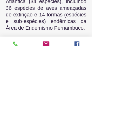
Atlântica (34 espécies), incluindo
36 espécies de aves ameaçadas
de extinção e 14 formas (espécies
e sub-espécies) endêmicas da
Área de Endemismo Pernambuco.
Quase a metade dos espécimes
da coleção provém de
Pernambuco, mas coleções
representativas de Alagoas,
Paraíba, Sergipe, Goiás, Rio
Grande do Norte, Bahia, Pará,
Ceará, e Minas Gerais fortalecem
o cunho regional do acervo. Desde
2013, começamos a expandir a
área de atuação da coleção,
incluindo aves da região
amazônica, especificamente de
Roraima.
A Coleção tem por objetivo