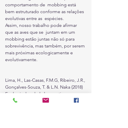
comportamento de  mobbing está 
bem estruturado conforme as relações 
evolutivas entre as  espécies.  
Assim, nosso trabalho pode afirmar 
que as aves que se  juntam em um 
mobbing estão juntas não só para 
sobrevivência, mas também, por serem 
mais próximas ecologicamente e 
evolutivamente.
Lima, H., Las-Casas, F.M.G, Ribeiro, J.R., 
Gonçalves-Souza, T. & L.N. Naka (2018) 
Ecological and phylogenetic 
predictors of mobbing behavior in a 
tropical dry forest. 
Ecology & 
Evolution
. 
Link