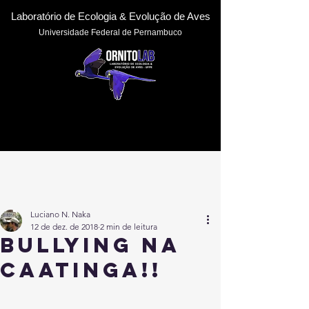
Laboratório de Ecologia & Evoluçã
o de Aves
Universidade Federal de Pernambuc
o
Luciano N. Naka
12 de dez. de 2018
2 min de leitura
Bullying na
Caatinga!!