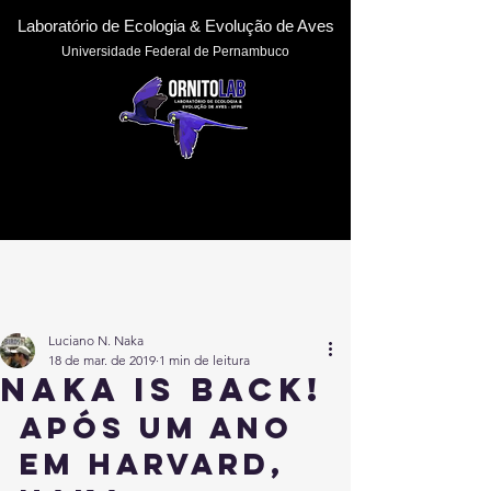
Laboratório de Ecologia & Evoluçã
o de Aves
Universidade Federal de Pernambuc
o
Luciano N. Naka
18 de mar. de 2019
1 min de leitura
Naka is back!
Após um ano 
em Harvard, 