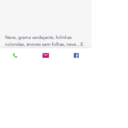
Neve, grama verdejante, folinhas 
coloridas, árvores sem folhas, neve... E 
assim se passou um ano no Museum 
of Comparative Zoology, em Harvard. 
Nada como poder sentar a bunda e ter 
tempo para aprender a manipular e 
analisar dados genômicos (o Chaco e a 
Caatinga agradecem!). Além de 
ciência, tempo para assistir palestra de 
E.O.Wilson, aprender sobre os 
Aztecas, assistir filme em Quéchua, 
visitar o Museum of Fine Arts, ver a 
maior coleção de mapas do mundo, 
desbravar a natureza de New England, 